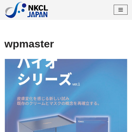
コ
ン
テ
ン
ツ
wpmaster
へ
ス
キ
ッ
プ